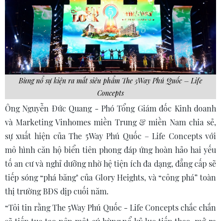
Bùng nổ sự kiện ra mắt siêu phẩm The 5Way Phú Quốc – Life
Concepts
Ông Nguyễn Đức Quang - Phó Tổng Giám đốc Kinh doanh
và Marketing Vinhomes miền Trung & miền Nam chia sẻ,
sự xuất hiện của The 5Way Phú Quốc – Life Concepts với
mô hình căn hộ biển tiên phong đáp ứng hoàn hảo hai yếu
tố an cư và nghỉ dưỡng nhờ hệ tiện ích đa dạng, đẳng cấp sẽ
tiếp sóng “phá băng" của Glory Heights, và “công phá” toàn
thị trường BĐS dịp cuối năm.
“Tôi tin rằng The 5Way Phú Quốc - Life Concepts chắc chắn