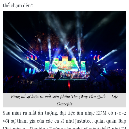
thể chạm đến”.
Bùng nổ sự kiện ra mắt siêu phẩm The 5Way Phú Quốc – Life
Concepts
Sau màn ra mắt ấn tượng, đại tiệc âm nhạc EDM có 1-0-2
với sự tham gia của các ca sĩ như Justatee, quán quân Rap
Việt mùa 3 - Double 2T cùng các nghệ sĩ cực “chất” như DJ