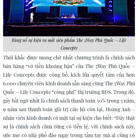
Bùng nổ sự kiện ra mắt siêu phẩm The 5Way Phú Quốc – Life
Concepts
Thời khắc được mong chờ nhất chương trình là chính sách
bán hàng “vô tiền khoáng hậu” của The 5Way Phú Quốc –
Life Concepts được công bố, kích lửa quyết tâm của hơn
6.000 chuyên viên kinh doanh sẵn sàng cùng The 5Way Phú
Quốc – Life Concepts “công phá” thị trường BĐS. Trong đó,
gây bất ngờ nhất là chính sách thanh toán 50% trong 3 năm,
9 năm sau thanh toán giá trị căn hộ còn lại. Hoàng Anh –
nhân viên kinh doanh có mặt tại sự kiện cho biết: “Đây thật
sự là chính sách chưa từng có tiền lệ, với chính sách này,
ước mơ có nhà phố đảo ngay trong tầm tay mà ai cũng có