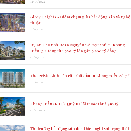
12/05/2023
Glory Heights - Điểm chạm giữa bất động sản và nghệ
thuật
11/05/2023
Dự án Khu nhà Đoàn Nguyên "về tay" chủ cũ Khang
Điền, giá tăng từ 1.380 tỷ lên gần 3.200 tỷ đồng
02/05/2023
The Privia Bình Tân của chủ đầu tư Khang Điền có gì?
10/11/2022
Khang Điền (KDH): Quý III lãi trước thuế 483 tỷ
03/11/2022
Thị trường bất động sản dần thích nghi với trạng thái