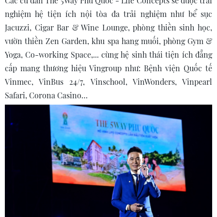
Các cư dân The 5Way Phú Quốc - Life Concepts sẽ được trải
nghiệm hệ tiện ích nội tòa đa trải nghiệm như bể sục
Jacuzzi, Cigar Bar & Wine Lounge, phòng thiền sinh học,
vườn thiền Zen Garden, khu spa hang muối, phòng Gym &
Yoga, Co-working Space,... cùng hệ sinh thái tiện ích đẳng
cấp mang thương hiệu Vingroup như: Bệnh viện Quốc tế
Vinmec, VinBus 24/7, Vinschool, VinWonders, Vinpearl
Safari, Corona Casino…