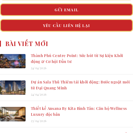
GỬI EMAIL
YÊU CẦU LIÊN HỆ LẠI
BÀI VIẾT MỚI
Thành Phú Centre Point: Sức hút từ Sự kiện Khởi
động & Cơ hội Đầu tư
24/04/2026
Dự án Sala Thủ Thiêm tái khởi động: Bước ngoặt mới
từ Đại Quang Minh
24/04/2026
Thiết kế Ansana By Kita Bình Tân: Căn hộ Wellness
Luxury độc bản
23/04/2026