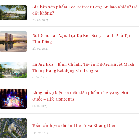
Giá bán sản phẩm Eco Retreat Long An bao nhiêu? Có
đắt không?
26/02/2025
Nút Giao Tân Vạn: Tọa Độ Kết Nối 3 Thành Phố Tại
Khu Đông
26/02/2025
Lương Hòa - Bình Chánh: Tuyến Đường Huyết Mạch
Thăng Hạng Bất động sản Long An
02/04/2024
Bùng nổ sự kiện ra mắt siêu phẩm The 5Way Phú
Quốc – Life Concepts
01/11/2023
Toàn cảnh 360 dự án The Priva Khang Điền
14/09/2023