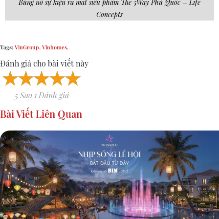
Bùng nổ sự kiện ra mắt siêu phẩm The 5Way Phú Quốc – Life
Concepts
Tags:
VinGroup,
Vinhomes,
Đánh giá cho bài viết này
5 Sao 1 Đánh giá
Bài Viết Liên Quan