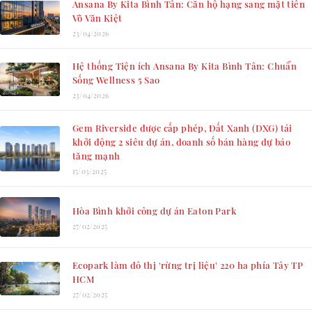
Ansana By Kita Bình Tân: Căn hộ hạng sang mặt tiền
Võ Văn Kiệt
23/04/2026
Hệ thống Tiện ích Ansana By Kita Bình Tân: Chuẩn
Sống Wellness 5 Sao
23/04/2026
Gem Riverside được cấp phép, Đất Xanh (DXG) tái
khởi động 2 siêu dự án, doanh số bán hàng dự báo
tăng mạnh
15/03/2025
Hòa Bình khởi công dự án Eaton Park
27/02/2025
Ecopark làm đô thị 'rừng trị liệu' 220 ha phía Tây TP
HCM
27/02/2025