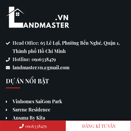
Head Office:
65 Lê Lợi, Phường Bến Nghé, Quận 1,
Thành phố Hồ Chí Minh
Hotline:
0916338479
landmaster.vn@gmail.com
DỰ ÁN NỔI BẬT
Vinhomes SaiGon Park
Sarene Residence
Ansana By Kita
0916338479
ĐĂNG KÍ TƯ VẤN
Thanh Phú Centre Point