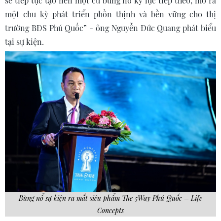
sẽ tiếp tục tạo nên một cú bùng nổ kỷ lục tiếp theo, mở ra
một chu kỳ phát triển phồn thịnh và bền vững cho thị
trường BĐS Phú Quốc” - ông Nguyễn Đức Quang phát biểu
tại sự kiện.
Bùng nổ sự kiện ra mắt siêu phẩm The 5Way Phú Quốc – Life
Concepts