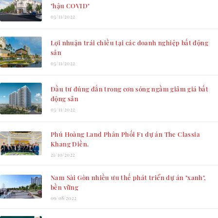
"hậu COVID"
03/11/2022
Lợi nhuận trái chiều tại các doanh nghiệp bất động
sản
03/11/2022
Đầu tư đúng đắn trong cơn sóng ngầm giảm giá bất
động sản
03/11/2022
Phú Hoàng Land Phân Phối F1 dự án The Classia
Khang Điền.
21/10/2022
Nam Sài Gòn nhiều ưu thế phát triển dự án "xanh",
bền vững
09/08/2022