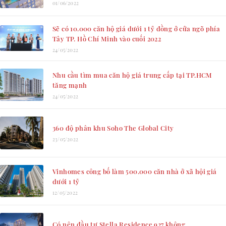
01/06/2022
Sẽ có 10.000 căn hộ giá dưới 1 tỷ đồng ở cửa ngõ phía
Tây TP. Hồ Chí Minh vào cuối 2022
24/05/2022
Nhu cầu tìm mua căn hộ giá trung cấp tại TP.HCM
tăng mạnh
24/05/2022
360 độ phân khu Soho The Global City
23/05/2022
Vinhomes công bố làm 500.000 căn nhà ở xã hội giá
dưới 1 tỷ
12/05/2022
Có nên đầu tư Stella Residence 927 không