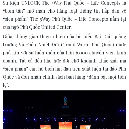
Sự kiện UNLOCK The 5Way Phú Quốc – Life Concepts là
“bom tấn” mở màn cho hàng loạt thông tin hấp dẫn về
“siêu phẩm” The 5Way Phú Quốc – Life Concepts nằm tại
cửa ngõ Phú Quốc United Center.
Giữa không gian thiên nhiên của bờ biển Bãi Dài, quảng
trường Vũ Điệu Nhiệt Đới (Grand World Phú Quốc) được
phủ kín với sự hiện diện của hơn 6.000 chuyên viên kinh
doanh. Tất cả đều háo hức đợi chờ khoảnh khắc giải mã
“siêu phẩm” căn hộ biển lần đầu tiên xuất hiện tại đảo Phú
Quốc và đón nhận chính sách bán hàng “đánh bật mọi tiền
lệ”.