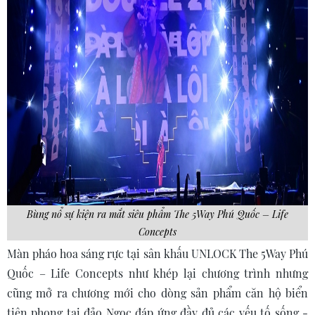
Bùng nổ sự kiện ra mắt siêu phẩm The 5Way Phú Quốc – Life
Concepts
Màn pháo hoa sáng rực tại sân khấu UNLOCK The 5Way Phú
Quốc – Life Concepts như khép lại chương trình nhưng
cũng mở ra chương mới cho dòng sản phẩm căn hộ biển
tiên phong tại đảo Ngọc đáp ứng đầy đủ các yếu tố sống -