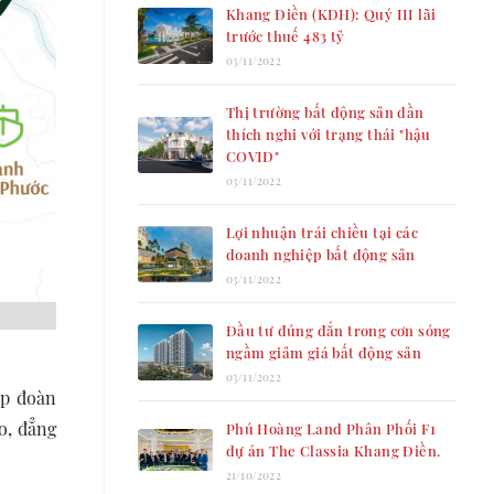
Khang Điền (KDH): Quý III lãi
trước thuế 483 tỷ
03/11/2022
Thị trường bất động sản dần
thích nghi với trạng thái "hậu
COVID"
03/11/2022
Lợi nhuận trái chiều tại các
doanh nghiệp bất động sản
03/11/2022
Đầu tư đúng đắn trong cơn sóng
ngầm giảm giá bất động sản
03/11/2022
ập đoàn
o, đẳng
Phú Hoàng Land Phân Phối F1
dự án The Classia Khang Điền.
21/10/2022