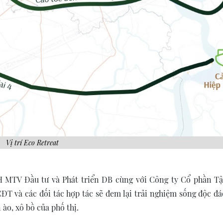
Vị trí Eco Retreat
H MTV Đầu tư và Phát triển DB cùng với Công ty Cổ phần T
CĐT và các đối tác hợp tác sẽ đem lại trải nghiệm sống độc đá
 ào, xô bồ của phố thị.