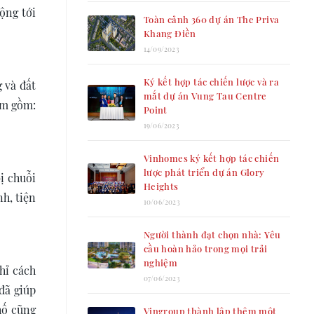
ộng tới
Toàn cảnh 360 dự án The Priva
Khang Điền
14/09/2023
Ký kết hợp tác chiến lược và ra
 và đất
mắt dự án Vung Tau Centre
ẩm gồm:
Point
19/06/2023
Vinhomes ký kết hợp tác chiến
lược phát triển dự án Glory
ị chuỗi
Heights
h, tiện
10/06/2023
Người thành đạt chọn nhà: Yêu
cầu hoàn hảo trong mọi trải
nghiệm
hỉ cách
07/06/2023
đã giúp
hố cũng
Vingroup thành lập thêm một