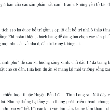
 giá bán của các sản phẩm rất cạnh tranh. Những yếu tố tác đ
ích 220 ha được bố trí gồm 4.951 lô đất bố trí nhà ở thấp tầng
 tầng. Khi hoàn thiện, khách hàng dễ dàng lựa chọn các sản ph
 mọi nhu cầu về nhà ở, đầu tư trong tương lai.
thành phố”, đề cao xu hướng sống xanh, chủ đầu tư đã trang b
mặt cho cư dân. Hứa hẹn dự án sẽ mang lại môi trường sống xan
ạc chiến lược thuộc Huyện Bến Lức – Tỉnh Long An. Nơi đây c
ại. Nhờ hệ thống hạ tầng giao thông phát triển nhanh chóng 
g hơn bao giờ hết tới các khu vực lân cận, trung tâm thành p