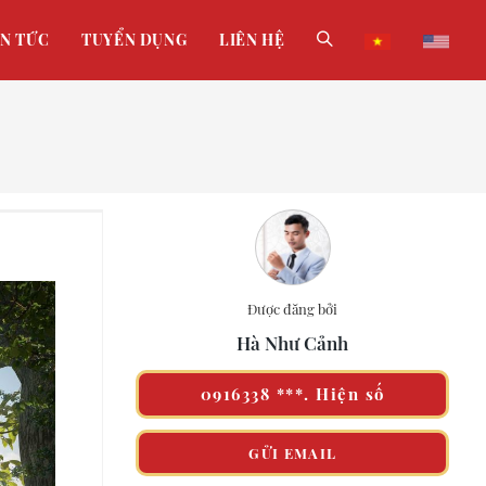
IN TỨC
TUYỂN DỤNG
LIÊN HỆ
Được đăng bởi
Hà Như Cảnh
0916338 ***. Hiện số
GỬI EMAIL