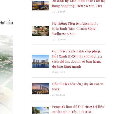
Ansana By Kita Bình Tân: Căn hộ
hạng sang mặt tiền Võ Văn Kiệt
23/04/2026
chủ đầu
Hệ thống Tiện ích Ansana By
Kita Bình Tân: Chuẩn Sống
Wellness 5 Sao
23/04/2026
Gem Riverside được cấp phép,
Đất Xanh (DXG) tái khởi động 2
siêu dự án, doanh số bán hàng
dự báo tăng mạnh
15/03/2025
Hòa Bình khởi công dự án Eaton
Park
27/02/2025
Ecopark làm đô thị 'rừng trị liệu'
220 ha phía Tây TP HCM