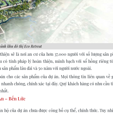
cảnh khu đô thị Eco Retreat
thiện sẽ là nơi an cư của hơn 37.000 người với số lượng sản 
ều có tính pháp lý hoàn thiện, minh bạch với sổ hồng riêng t
 sản phẩm lâu dài và 50 năm với người nước ngoài.
bán cho các sản phẩm của dự án. Mọi thông tin liên quan về g
t nhanh chóng, chính xác tại đây. Quý khách hàng có nhu cầu t
nhất.
 An – Bến Lức
ăn hộ của dự án chưa được công bố cụ thể, chính thức. Tuy nhi