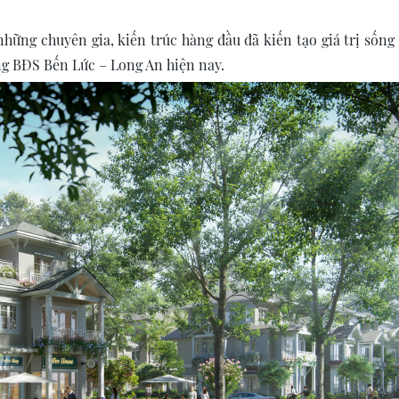
hững chuyên gia, kiến trúc hàng đầu đã kiến tạo giá trị sống
ờng BĐS Bến Lức – Long An hiện nay.