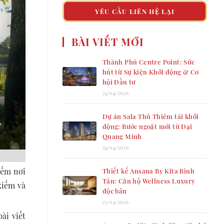
YÊU CẦU LIÊN HỆ LẠI
BÀI VIẾT MỚI
Thành Phú Centre Point: Sức
hút từ Sự kiện Khởi động & Cơ
hội Đầu tư
24/04/2026
Dự án Sala Thủ Thiêm tái khởi
động: Bước ngoặt mới từ Đại
Quang Minh
24/04/2026
iếm nơi
Thiết kế Ansana By Kita Bình
Tân: Căn hộ Wellness Luxury
kiếm và
độc bản
23/04/2026
ài viết