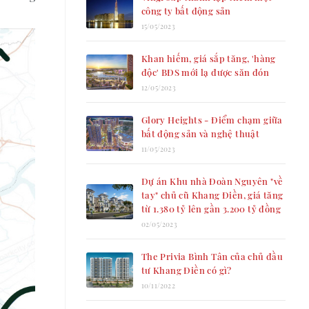
công ty bất động sản
15/05/2023
Khan hiếm, giá sắp tăng, 'hàng
độc' BĐS mới lạ được săn đón
12/05/2023
Glory Heights - Điểm chạm giữa
bất động sản và nghệ thuật
11/05/2023
Dự án Khu nhà Đoàn Nguyên "về
tay" chủ cũ Khang Điền, giá tăng
từ 1.380 tỷ lên gần 3.200 tỷ đồng
02/05/2023
The Privia Bình Tân của chủ đầu
tư Khang Điền có gì?
10/11/2022