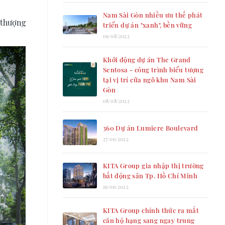
Nam Sài Gòn nhiều ưu thế phát
 thượng
triển dự án "xanh", bền vững
09/08/2022
Khởi động dự án The Grand
Sentosa - công trình biểu tượng
tại vị trí cửa ngõ khu Nam Sài
Gòn
08/08/2022
360 Dự án Lumiere Boulevard
27/06/2022
KITA Group gia nhập thị trường
bất động sản Tp. Hồ Chí Minh
16/06/2022
KITA Group chính thức ra mắt
căn hộ hạng sang ngay trung