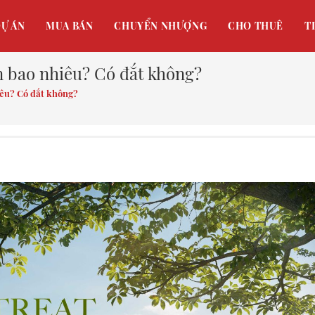
Ự ÁN
MUA BÁN
CHUYỂN NHƯỢNG
CHO THUÊ
T
 bao nhiêu? Có đắt không?
iêu? Có đắt không?