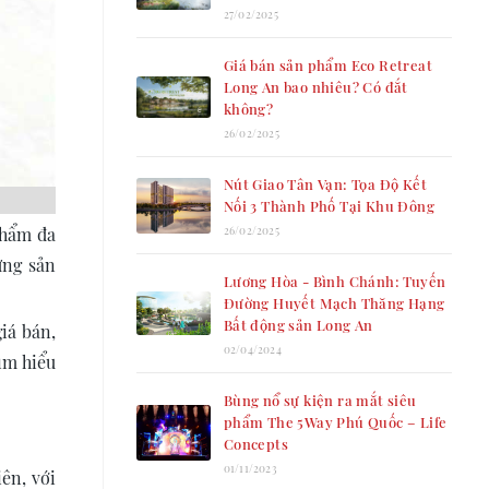
27/02/2025
Giá bán sản phẩm Eco Retreat
Long An bao nhiêu? Có đắt
không?
26/02/2025
Nút Giao Tân Vạn: Tọa Độ Kết
Nối 3 Thành Phố Tại Khu Đông
26/02/2025
phẩm đa
ừng sản
Lương Hòa - Bình Chánh: Tuyến
Đường Huyết Mạch Thăng Hạng
Bất động sản Long An
iá bán,
02/04/2024
ìm hiểu
Bùng nổ sự kiện ra mắt siêu
phẩm The 5Way Phú Quốc – Life
Concepts
01/11/2023
ên, với