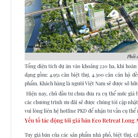
Phối 
Tổng diện tích dự án vào khoảng 220 ha, khi hoàn 
dạng gồm: 4.951 căn biệt thự, 4.300 căn căn hộ đ
phẩm. Khách hàng là người Việt Nam sẽ được sở hữu
Hiện nay, chủ đầu tư chưa đưa ra cụ thể mức giá 
các chương trình ưu đãi sẽ được chúng tôi cập nhậ
vui lòng liên hệ hotline PKD để nhận tư vấn cụ thể 
Yếu tố tác động tới giá bán Eco Retreat Long
Tuy giá bán của các sản phẩm nhà phố, biệt thự, c