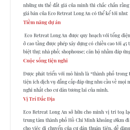
những ưu thế đắt giá của mình thì chắc chắn rằng
giá bán của Eco Retreat Long An có thể kể tới như:
Tiềm năng dự án
Eco Retreat Long An được quy hoạch với tổng diện t
ở cao tầng được phép xây dựng có chiều cao tới 45
biệt thự; nhà phố; shophouse; căn hộ nhằm đáp ứng
Cuộc sống tiện nghi
Được phát triển với mô hình là “thành phố trong 
tiện ích dịch vụ đẳng cấp đáp ứng nhu cầu về mọi 
nghi nhất cho cư dân tương lai của mình.
Vị Trí Đắc Địa
Eco Retreat Long An sở hữu cho mình vị trí toạ l
trung tâm thành phố Hồ Chí Minh khoảng 18km đi l
cho việc di chuyển của cư dân thuận tiện, dễ dàn