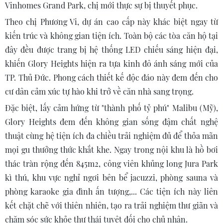
Vinhomes Grand Park, chị mới thực sự bị thuyết phục.
Theo chị Phương Vi, dự án cao cấp này khác biệt ngay từ
kiến trúc và không gian tiện ích. Toàn bộ các tòa căn hộ tại
đây đều được trang bị hệ thống LED chiếu sáng hiện đại,
khiến Glory Heights hiện ra tựa kinh đô ánh sáng mới của
TP. Thủ Đức. Phong cách thiết kế độc đáo này đem đến cho
cư dân cảm xúc tự hào khi trở về căn nhà sang trọng.
Đặc biệt, lấy cảm hứng từ "thành phố tỷ phú" Malibu (Mỹ),
Glory Heights đem đến không gian sống đậm chất nghệ
thuật cùng hệ tiện ích đa chiều trải nghiệm đủ để thỏa mãn
mọi gu thưởng thức khắt khe. Ngay trong nội khu là hồ bơi
thác tràn rộng đến 845m2, công viên khủng long Jura Park
kì thú, khu vực nghỉ ngơi bên bể jacuzzi, phòng sauna và
phòng karaoke gia đình ấn tượng,... Các tiện ích này liên
kết chặt chẽ với thiên nhiên, tạo ra trải nghiệm thư giãn và
chăm sóc sức khỏe thư thái tuyệt đối cho chủ nhân.