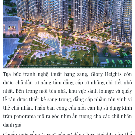
Tựa bức tranh nghệ thuật hạng sang, Glory Heights còn
được chủ đầu tư nâng tầm đẳng cấp từ những chi tiết nhỏ
nhất. Bên trong mỗi tòa nhà, khu vực sảnh lounge và quầy
lễ tân được thiết kế sang trọng, đẳng cấp nhằm tôn vinh vị
thế chủ nhân. Phần ban công của mỗi căn hộ sử dụng kính
tràn panorama mở ra góc nhìn ấn tượng cho các chủ nhân
danh giá.
Chuẩn mực sống "5 sao" của cư dân Glory Heights còn thể