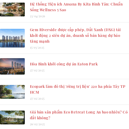
Hệ thống Tiện ích Ansana By Kita Bình Tân: Chuẩn
Sống Wellness 5 Sao
23/04/2026
Gem Riverside được cấp phép, Đất Xanh (DXG) tái
khởi động 2 siêu dự án, doanh số bán hàng dự báo
tăng mạnh
15/03/2025
Hòa Bình khởi công dự án Eaton Park
27/02/2025
Ecopark làm đô thị 'rừng trị liệu' 220 ha phía Tây TP
HCM
27/02/2025
Giá bán sản phẩm Eco Retreat Long An bao nhiêu? Có
đắt không?
26/02/2025