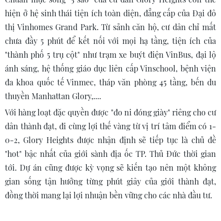
hiện ở hệ sinh thái tiện ích toàn diện, đẳng cấp của Đại đô
thị Vinhomes Grand Park. Từ sảnh căn hộ, cư dân chỉ mất
chưa đầy 5 phút để kết nối với mọi hạ tầng, tiện ích của
"thành phố 5 trụ cột" như trạm xe buýt điện VinBus, đại lộ
ánh sáng, hệ thống giáo dục liên cấp Vinschool, bệnh viện
đa khoa quốc tế Vinmec, tháp văn phòng 45 tầng, bến du
thuyền Manhattan Glory,....
Với hàng loạt đặc quyền được "đo ni đóng giày" riêng cho cư
dân thành đạt, đi cùng lợi thế vàng từ vị trí tâm điểm có 1-
0-2, Glory Heights được nhận định sẽ tiếp tục là chủ đề
"hot" bậc nhất của giới sành địa ốc TP. Thủ Đức thời gian
tới. Dự án cũng được kỳ vọng sẽ kiến tạo nên một không
gian sống tận hưởng từng phút giây của giới thành đạt,
đồng thời mang lại lợi nhuận bền vững cho các nhà đầu tư.