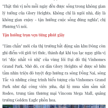
"Thật thú vị nếu mỗi ngày đều được sống trong không gian
lý tưởng của Glory Heights. Không chỉ là ngôi nhà, đây là
không gian enjoy - tận hưởng cuộc sống đúng nghĩa", chị
Phương Vi nói.
Tận hưởng trọn vẹn từng
phút giây
"Tâm chấn" mới của thị trường bất động sản khu Đông còn
ghi điểm với giới tri thức, thành đạt khi tọa lạc ngay giữa vị
trí "độc nhất vô nhị" của vùng lõi Đại đô thị Vinhomes
Grand Park. Nhờ đó, cư dân Glory Heights sẽ được sở hữu
tầm nhìn triệu đô tuyệt đẹp hướng ra sông Đồng Nai, sông
Tắc và những công trình biểu tượng của Vinhomes Grand
Park như đại công viên 36ha, đại lộ mua sắm sầm uất
Rodeo, trung tâm thương mại Vincom Mega Mall, quảng
trường Golden Eagle phồn hoa.