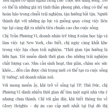
Mỗi người có định nghĩa riêng cho "cuộc đời đáng sống". Đó
có thể là những giá trị tinh thần phong phú, cũng có thể sự
hoàn hảo trong chuỗi trải nghiệm, tận hưởng bất tận. Người
thành đạt với những áp lực và guồng quay công việc liên
tục lại càng đặt ra nhiều tiêu chuẩn cao cho cuộc sống.
Chị Trần Phương Vi, doanh nhân trẻ từng 8 năm học tập và
làm việc tại New York, cho biết, chị ngày càng khắt khe
trong việc lựa chọn trải nghiệm. "Thời gian tận hưởng là
hữu hạn. Tôi muốn dành thời gian cho những trải nghiệm
chất lượng cao. Nhu cầu sinh hoạt, thư giãn, chăm sóc sức
khỏe,… đều cần được chú trọng mới có thể tạo ra cuộc sống
lý tưởng", nữ doanh nhân nói.
Với mong muốn ấy, khi trở về sống tại TP. Thủ Đức, chị
Phương Vi dành nhiều thời gian để tìm một ngôi nhà vừa ý
nhưng chưa thành. Chỉ tới gần đây, khi biết thông tin về
Glory Heights – dự án cao cấp mới nhất tại Đại đô thị