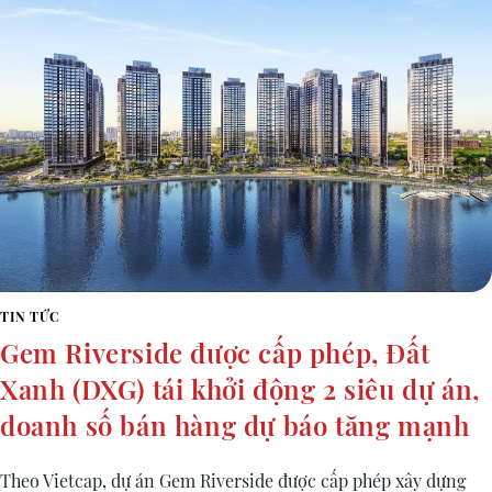
TIN TỨC
Gem Riverside được cấp phép, Đất
Xanh (DXG) tái khởi động 2 siêu dự án,
doanh số bán hàng dự báo tăng mạnh
Theo Vietcap, dự án Gem Riverside được cấp phép xây dựng