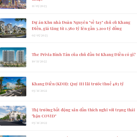
11/05/2023
Dự án Khu nhà Đoàn Nguyên "về tay" chủ cũ Khang
Điền, giá tăng từ 1.380 tỷ lên gần 3.200 tỷ đồng
02/05/2023
The Privia Bình Tân của chủ đầu tư Khang Điền có gì?
10/11/2022
Khang Điền (KDH): Quý III lãi trước thuế 483 tỷ
03/11/2022
Thị trường bất động sản dần thích nghi với trạng thái
"hậu COVID"
03/11/2022