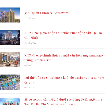
360 Dự án Lumiere Boulevard
27/06/2022
KITA Group gia nhập thị trường bất động sản Tp. Hồ
Chí Minh
16/06/2022
KITA Group chính thức ra mắt căn hộ hạng sang ngay
trung tâm Sài Gòn
03/06/2022
Lợi thế đầu tư shophouse khối đế dự án Venus Luxury
Quận 5
01/06/2022
Sẽ có 10.000 căn hộ giá dưới 1 tỷ đồng ở cửa ngõ phía
Tây TP. Hồ Chí Minh vào cuối 2022