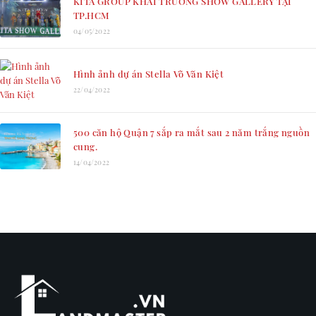
KITA GROUP KHAI TRƯƠNG SHOW GALLERY TẠI
TP.HCM
04/05/2022
Hình ảnh dự án Stella Võ Văn Kiệt
22/04/2022
500 căn hộ Quận 7 sắp ra mắt sau 2 năm trắng nguồn
cung.
14/04/2022