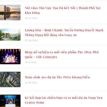
Nút Giao Tân Vạn: Tọa Độ Kết Nối 3 Thành Phố Tại
Khu Đông
26/02/2025
Lương Hòa - Bình Chánh: Tuyến Đường Huyết Mạch
Thăng Hạng Bất động sản Long An
02/04/2024
Bùng nổ sự kiện ra mắt siêu phẩm The 5Way Phú
Quốc – Life Concepts
01/11/2023
Toàn cảnh 360 dự án The Priva Khang Điền
14/09/2023
Ký kết hợp tác chiến lược và ra mắt dự án Vung Tau
Centre Point