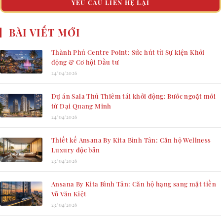
YÊU CẦU LIÊN HỆ LẠI
BÀI VIẾT MỚI
Thành Phú Centre Point: Sức hút từ Sự kiện Khởi
động & Cơ hội Đầu tư
24/04/2026
Dự án Sala Thủ Thiêm tái khởi động: Bước ngoặt mới
từ Đại Quang Minh
24/04/2026
Thiết kế Ansana By Kita Bình Tân: Căn hộ Wellness
Luxury độc bản
23/04/2026
Ansana By Kita Bình Tân: Căn hộ hạng sang mặt tiền
Võ Văn Kiệt
23/04/2026