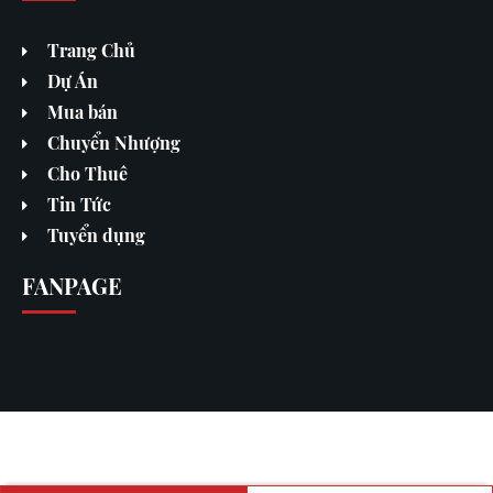
Trang Chủ
Dự Án
Mua bán
Chuyển Nhượng
Cho Thuê
Tin Tức
Tuyển dụng
FANPAGE