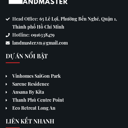
Head Office:
65 Lê Lợi, Phường Bến Nghé, Quận 1,
Thành phố Hồ Chí Minh
Hotline:
0916338479
landmaster.vn@gmail.com
DỰ ÁN NỔI BẬT
Vinhomes SaiGon Park
Sarene Residence
Ansana By Kita
Thanh Phú Centre Point
Eco Retreat Long An
LIÊN KẾT NHANH