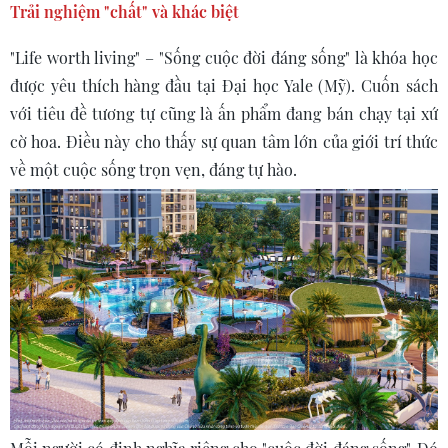
Trải nghiệm "chất" và khác biệ
t
"Life worth living" – "Sống cuộc đời đáng sống" là khóa học
được yêu thích hàng đầu tại Đại học Yale (Mỹ). Cuốn sách
với tiêu đề tương tự cũng là ấn phẩm đang bán chạy tại xứ
cờ hoa. Điều này cho thấy sự quan tâm lớn của giới trí thức
về một cuộc sống trọn vẹn, đáng tự hào.