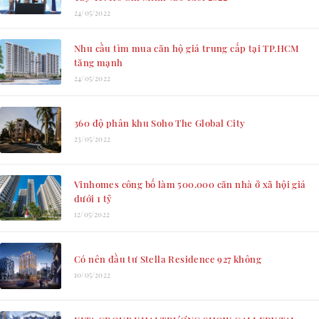
24/05/2022
Nhu cầu tìm mua căn hộ giá trung cấp tại TP.HCM
tăng mạnh
24/05/2022
360 độ phân khu Soho The Global City
23/05/2022
Vinhomes công bố làm 500.000 căn nhà ở xã hội giá
dưới 1 tỷ
12/05/2022
Có nên đầu tư Stella Residence 927 không
10/05/2022