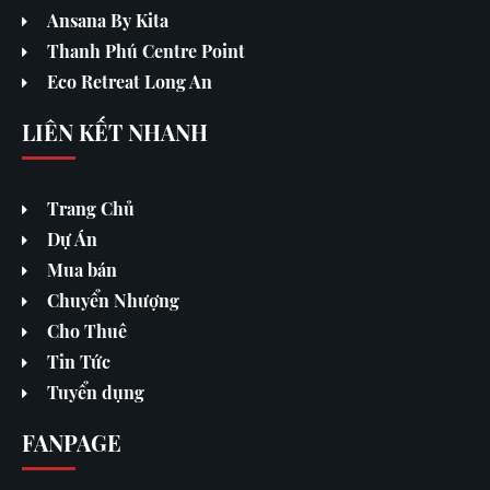
Ansana By Kita
Thanh Phú Centre Point
Eco Retreat Long An
LIÊN KẾT NHANH
Trang Chủ
Dự Án
Mua bán
Chuyển Nhượng
Cho Thuê
Tin Tức
Tuyển dụng
FANPAGE