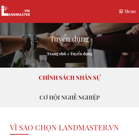
Menu
Tuyển dụng
Trang chủ
»
Tuyển dụng
CHÍNH SÁCH NHÂN SỰ
CƠ HỘI NGHỀ NGHIỆP
VÌ SAO CHỌN LANDMASTER.VN