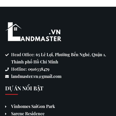
Head Office:
65 Lê Lợi, Phường Bến Nghé, Quận 1,
Thành phố Hồ Chí Minh
Hotline:
0916338479
landmaster.vn@gmail.com
DỰ ÁN NỔI BẬT
Vinhomes SaiGon Park
Sarene Residence